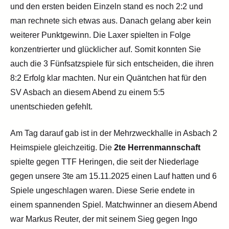
und den ersten beiden Einzeln stand es noch 2:2 und
man rechnete sich etwas aus. Danach gelang aber kein
weiterer Punktgewinn. Die Laxer spielten in Folge
konzentrierter und glücklicher auf. Somit konnten Sie
auch die 3 Fünfsatzspiele für sich entscheiden, die ihren
8:2 Erfolg klar machten. Nur ein Quäntchen hat für den
SV Asbach an diesem Abend zu einem 5:5
unentschieden gefehlt.
Am Tag darauf gab ist in der Mehrzweckhalle in Asbach 2
Heimspiele gleichzeitig. Die
2te Herrenmannschaft
spielte gegen TTF Heringen, die seit der Niederlage
gegen unsere 3te am 15.11.2025 einen Lauf hatten und 6
Spiele ungeschlagen waren. Diese Serie endete in
einem spannenden Spiel. Matchwinner an diesem Abend
war Markus Reuter, der mit seinem Sieg gegen Ingo