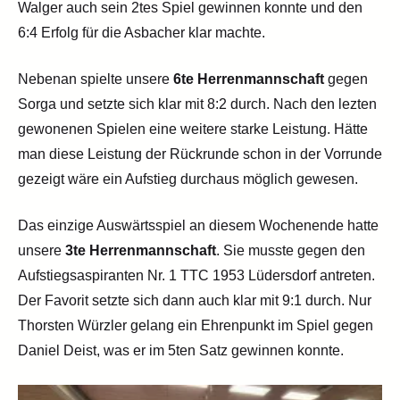
Walger auch sein 2tes Spiel gewinnen konnte und den
6:4 Erfolg für die Asbacher klar machte.
Nebenan spielte unsere
6te Herrenmannschaft
gegen
Sorga und setzte sich klar mit 8:2 durch. Nach den lezten
gewonenen Spielen eine weitere starke Leistung. Hätte
man diese Leistung der Rückrunde schon in der Vorrunde
gezeigt wäre ein Aufstieg durchaus möglich gewesen.
Das einzige Auswärtsspiel an diesem Wochenende hatte
unsere
3te Herrenmannschaft
. Sie musste gegen den
Aufstiegsaspiranten Nr. 1 TTC 1953 Lüdersdorf antreten.
Der Favorit setzte sich dann auch klar mit 9:1 durch. Nur
Thorsten Würzler gelang ein Ehrenpunkt im Spiel gegen
Daniel Deist, was er im 5ten Satz gewinnen konnte.